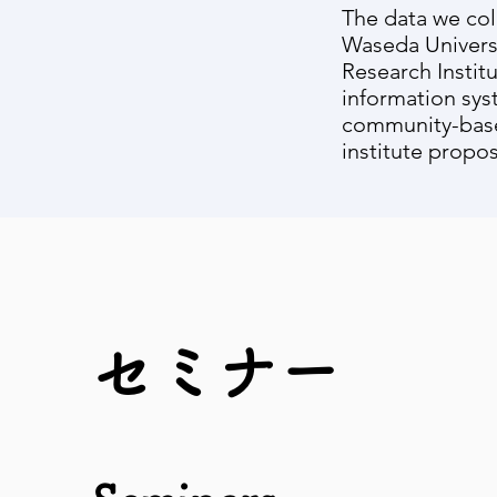
The data we co
Waseda Universi
Research Instit
information sys
community-based
institute propos
セミナー