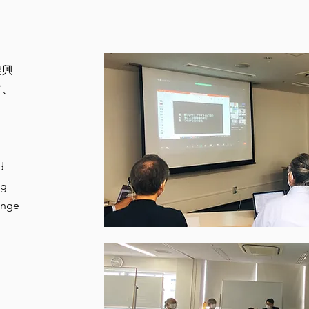
復興
て、
d
ng
ange