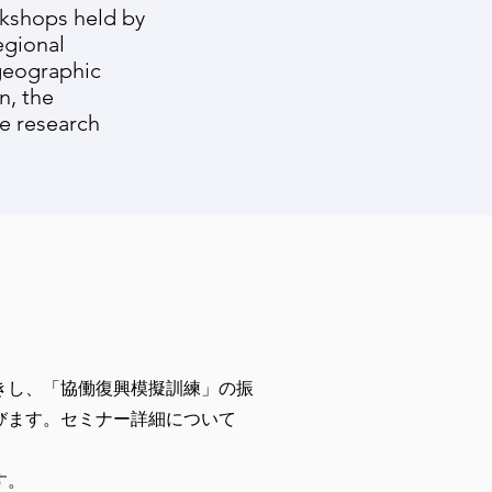
kshops held by
egional
 geographic
n, the
e research
きし、「協働復興模擬訓練」の振
びます。セミナー詳細について
す。