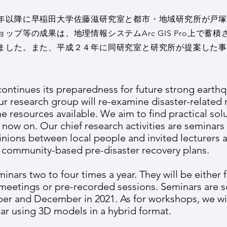
以降に早稲田大学佐藤滋研究室と都市・地域研究所が戸塚
ップ等の成果は、地理情報システムArc GIS Pro上で蓄
ました。また、平成２４年に同研究室と研究所が提案した
continues its preparedness for future strong earth
ur research group will re-examine disaster-related 
e resources available. We aim to find practical sol
now on. Our chief research activities are seminars 
nions between local people and invited lecturers
e community-based pre-disaster recovery plans.
inars two to four times a year. They will be either 
meetings or pre-recorded sessions. Seminars are 
er and December in 2021. As for workshops, we wi
ar using 3D models in a hybrid format.