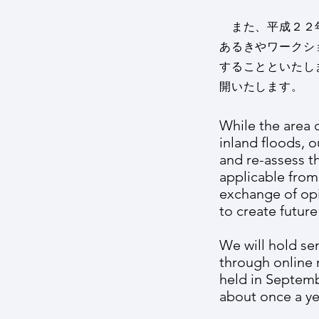
また、平成２２年
あるきやワークショ
することといたし
開いたします。
While the area 
inland floods, o
and re-assess th
applicable from 
exchange of opi
to create futur
We will hold sem
through online 
held in Septemb
about once a ye